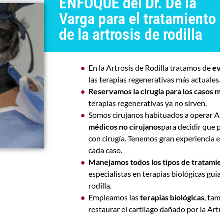
ENFOQUE del Dr. De la
Varga para el tratamiento
de la artrosis de rodilla
En la Artrosis de Rodilla tratamos de
ev
las terapias regenerativas más actuales.
Reservamos la cirugía para los casos
terapias regenerativas ya no sirven.
Somos cirujanos habituados a operar Ar
médicos no cirujanos
para decidir que 
con cirugía. Tenemos gran experiencia
cada caso.
Manejamos todos los tipos de tratami
especialistas en terapias biológicas gu
rodilla.
Empleamos las
terapias biológicas
, ta
restaurar el cartílago dañado por la Artr