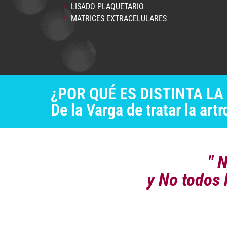
LISADO PLAQUETARIO
MATRICES EXTRACELULARES
¿POR QUÉ ES DISTINTA LA 
De la Varga de tratar la artr
" 
y No todos 