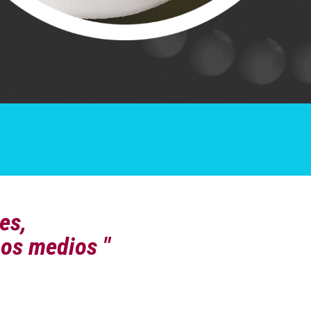
es,
mos medios "