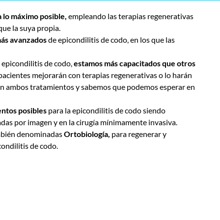
ía lo máximo posible,
empleando las terapias regenerativas
que la suya propia.
 más avanzados
de
epicondilitis de codo
,
en los que las
epicondilitis de codo,
estamos más capacitados que otros
pacientes mejorarán con terapias regenerativas o lo harán
 en ambos tratamientos y sabemos que podemos esperar en
entos posibles
para la epicondilitis de codo siendo
iadas por imagen y en la cirugía mínimamente invasiva.
mbién denominadas
Ortobiología,
para regenerar y
ondilitis de codo.