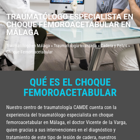
TRAUMATÓLOGO ESPECIALISTA EN
CHOQUE FEMOROACETABULAR EN
MÁLAGA
Traumatólogo en Málaga
»
Traumatología avanzada
»
Cadera y Pelvis
»
Choque Femoroacetabular
QUÉ ES EL CHOQUE
FEMOROACETABULAR
Nuestro centro de traumatología CAMDE cuenta con la
experiencia del traumatólogo especialista en choque
femoroacetabular en Málaga, el doctor Vicente de la Varga,
quien gracias a sus intervenciones en el diagnóstico y
tratamiento de este tipo de lesión de cadera, nuestros