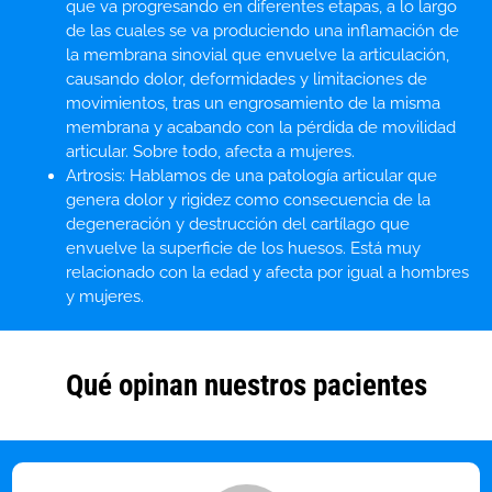
que va progresando en diferentes etapas, a lo largo
de las cuales se va produciendo una inflamación de
la membrana sinovial que envuelve la articulación,
causando dolor, deformidades y limitaciones de
movimientos, tras un engrosamiento de la misma
membrana y acabando con la pérdida de movilidad
articular. Sobre todo, afecta a mujeres.
Artrosis: Hablamos de una patología articular que
genera dolor y rigidez como consecuencia de la
degeneración y destrucción del cartílago que
envuelve la superficie de los huesos. Está muy
relacionado con la edad y afecta por igual a hombres
y mujeres.
Qué opinan nuestros pacientes