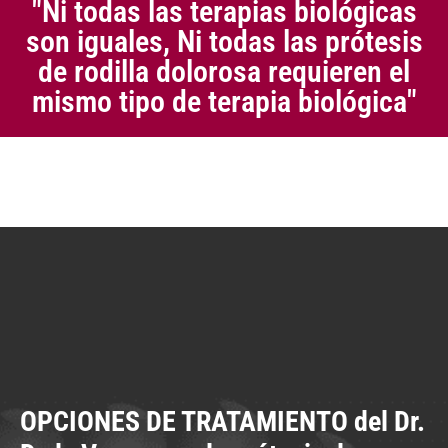
"Ni todas las terapias biológicas
Empleamos las
terapias biológicas
, también
son iguales, Ni todas las prótesis
denominadas
Ortobiología
para regenerar, restaurar el
de rodilla dolorosa requieren el
cartílago dañado por la protesis de rodilla dolorosa
mismo tipo de terapia biológica"
OPCIONES DE TRATAMIENTO del Dr.