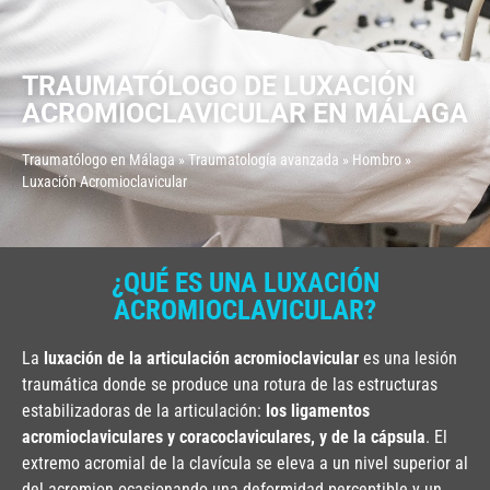
TRAUMATÓLOGO DE LUXACIÓN
ACROMIOCLAVICULAR EN MÁLAGA
Traumatólogo en Málaga
»
Traumatología avanzada
»
Hombro
»
Luxación Acromioclavicular
¿QUÉ ES UNA LUXACIÓN
ACROMIOCLAVICULAR?
La
luxación de la articulación acromioclavicular
es una lesión
traumática donde se produce una rotura de las estructuras
estabilizadoras de la articulación:
los ligamentos
acromioclaviculares y coracoclaviculares, y de la cápsula
. El
extremo acromial de la clavícula se eleva a un nivel superior al
del acromion ocasionando una deformidad perceptible y un