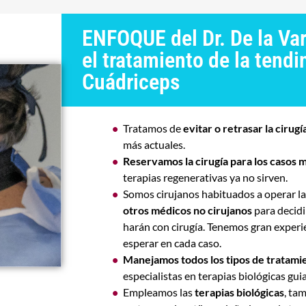
ENFOQUE del Dr. De la Va
el tratamiento de la tendin
Cuádriceps
Tratamos de
evitar o retrasar la cirug
más actuales.
Reservamos la cirugía para los casos
terapias regenerativas ya no sirven.
Somos cirujanos habituados a operar la 
otros médicos no cirujanos
para decidi
harán con cirugía. Tenemos gran expe
esperar en cada caso.
Manejamos todos los tipos de tratami
especialistas en terapias biológicas gu
Empleamos las
terapias biológicas
, ta