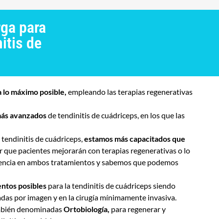
rga para
itis de
ía lo máximo posible,
empleando las terapias regenerativas
 más avanzados
de
tendinitis de cuádriceps
,
en los que las
tendinitis de cuádriceps,
estamos más capacitados que
r que pacientes mejorarán con terapias regenerativas o lo
riencia en ambos tratamientos y sabemos que podemos
entos posibles
para la tendinitis de cuádriceps siendo
iadas por imagen y en la cirugía mínimamente invasiva.
mbién denominadas
Ortobiología,
para regenerar y