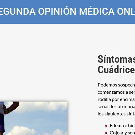
EGUNDA OPINIÓN MÉDICA ONL
Síntomas
Cuádrice
Podemos sospecha
comenzamos a senti
rodilla por encima 
señal de sufrir un
los siguientes sín
Edema e hin
Cojear y sen