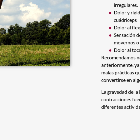
irregulares.
Dolor y rigid
cuádriceps
Dolor al flex
Sensación d
movernos o r
Dolor al toc
Recomendamos no 
anteriormente, ya 
malas prácticas qu
convertirse en alg
La gravedad de la 
contracciones fuer
diferentes activid