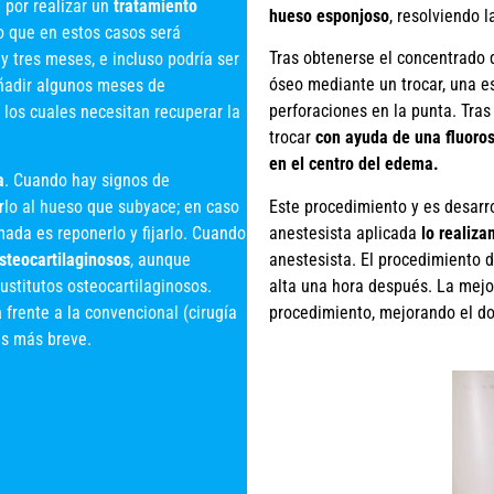
 por realizar un
tratamiento
hueso esponjoso
, resolviendo 
lo que en estos casos será
Tras obtenerse el concentrado
y tres meses, e incluso podría ser
óseo mediante un trocar, una e
añadir algunos meses de
perforaciones en la punta. Tras
 los cuales necesitan recuperar la
trocar
con ayuda de una fluoros
en el centro del edema.
a
. Cuando hay signos de
Este procedimiento y es desarr
rlo al hueso que subyace; en caso
anestesista aplicada
lo realiz
mada es reponerlo y fijarlo. Cuando
anestesista. El procedimiento 
steocartilaginosos
, aunque
alta una hora después. La mejo
ustitutos osteocartilaginosos.
procedimiento, mejorando el dol
a
frente a la convencional (cirugía
es más breve.