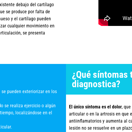
existente debajo del cartílago
que se produce por falta de
hueso y el cartílago pueden
lizar cualquier movimiento en
articulación, se presenta
¿Qué síntomas 
diagnostica?
 se pueden exteriorizar en los
o se realiza ejercicio o algún
El único síntoma es el dolor
, que
 tiempo, localizándose en el
articular o en la artrosis en que
antiinflamatorios y aumenta al c
icular.
lesión no se resuelve en un plazo