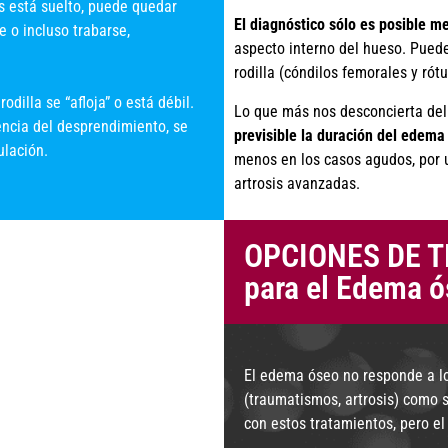
s está suelto, puede quedar
El diagnóstico sólo es posible 
 o incluso trabarse,
aspecto interno del hueso. Puede
rodilla (cóndilos femorales y rótu
odilla se “afloja” o está débil.
Lo que más nos desconcierta del
ncia del desprendimiento, se
previsible la duración del edema
ulación.
menos en los casos agudos, por 
artrosis avanzadas.
OPCIONES DE TR
para el Edema 
El edema óseo no responde a lo
(traumatismos, artrosis) como so
con estos tratamientos, pero el