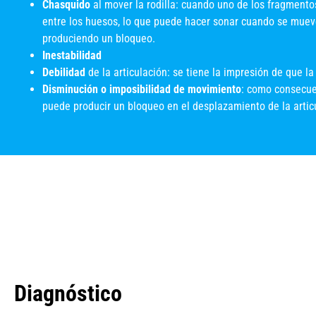
Chasquido
al mover la rodilla: cuando uno de los fragmento
entre los huesos, lo que puede hacer sonar cuando se mueve
produciendo un bloqueo.
Inestabilidad
Debilidad
de la articulación: se tiene la impresión de que la r
Disminución o imposibilidad de movimiento
: como consecue
puede producir un bloqueo en el desplazamiento de la artic
Diagnóstico