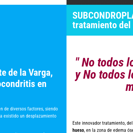
SUBCONDROPLAS
tratamiento de
" No todos 
e de la Varga,
y No todos l
condritis en
m
n de diversos factores, siendo
ha existido un desplazamiento
Este innovador tratamiento, del
hueso
, en la zona de edema ós