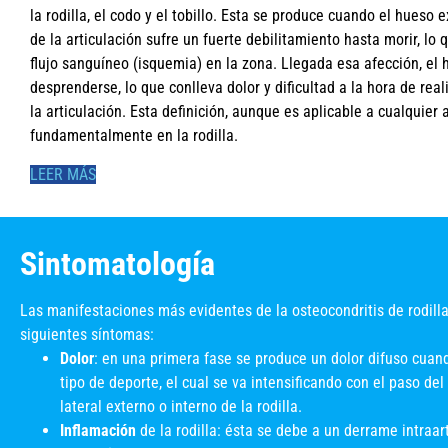
la rodilla, el codo y el tobillo. Esta se produce cuando el hueso 
de la articulación sufre un fuerte debilitamiento hasta morir, lo 
flujo sanguíneo (isquemia) en la zona. Llegada esa afección, el 
desprenderse, lo que conlleva dolor y dificultad a la hora de rea
la articulación. Esta definición, aunque es aplicable a cualquier 
fundamentalmente en la rodilla.
LEER MÁS
Sintomatología
Las manifestaciones más evidentes de la osteocondritis de rodilla
siguientes síntomas:
Dolor
: en una primera fase se produce un dolor difuso cuand
tipo de deporte, el cual se va intensificando con el paso del
lateral externo o interno de la rodilla.
Inflamación
de la rodilla: ésta se debe a un derrame intraart