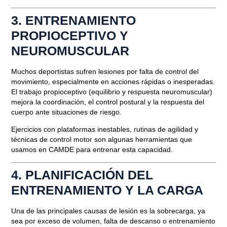
3. ENTRENAMIENTO
PROPIOCEPTIVO Y
NEUROMUSCULAR
Muchos deportistas sufren lesiones por falta de control del
movimiento, especialmente en acciones rápidas o inesperadas.
El trabajo propioceptivo (equilibrio y respuesta neuromuscular)
mejora la coordinación, el control postural y la respuesta del
cuerpo ante situaciones de riesgo.
Ejercicios con plataformas inestables, rutinas de agilidad y
Blog
técnicas de control motor son algunas herramientas que
usamos en CAMDE para entrenar esta capacidad.
CÓMO PREVENIR LESIONES EN
DEPORTISTAS DE ÉLITE
4. PLANIFICACIÓN DEL
ENTRENAMIENTO Y LA CARGA
Abril 24, 2025
Una de las principales causas de lesión es la
sobrecarga
, ya
sea por exceso de volumen, falta de descanso o entrenamiento