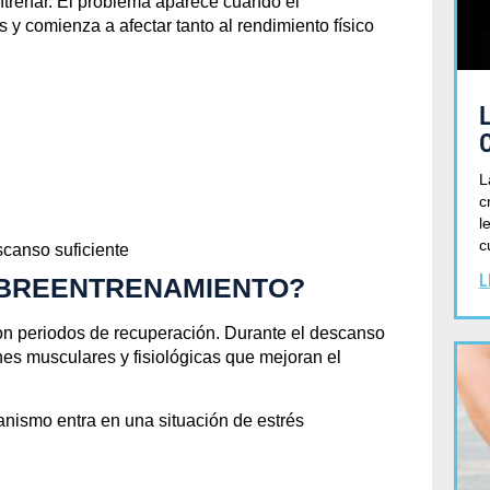
ntrenar. El problema aparece cuando el
Mayo 14, 2026
y comienza a afectar tanto al rendimiento físico
L
c
l
c
canso suficiente
L
OBREENTRENAMIENTO?
con periodos de recuperación. Durante el descanso
es musculares y fisiológicas que mejoran el
anismo entra en una situación de estrés