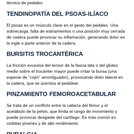
Blog
técnica de pedaleo.
LESIONES DE CADERA EN
TENDINOPATÍA DEL PSOAS-ILÍACO
CICLISTAS
El psoas es un músculo clave en el gesto del pedaleo. Una
sobrecarga, falta de estiramientos o una posición muy cerrada
de cadera puede provocar su inflamación, generando dolor en
Julio 13, 2025
la ingle o parte anterior de la cadera.
BURSITIS TROCANTÉRICA
La fricción excesiva del tensor de la fascia lata o del glúteo
medio sobre el trocánter mayor puede irritar la bursa (una
especie de “cojín” amortiguador), provocando dolor lateral en
la cadera, que se acentúa al pedalear.
PINZAMIENTO FEMOROACETABULAR
Se trata de un conflicto entre la cabeza del fémur y el
acetábulo de la pelvis, que limita el rango de movimiento y
puede provocar desgaste del cartílago. Es más común en
ciclistas jóvenes y de alto rendimiento.