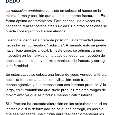
DEDO
La
reducción anatómica
consiste en colocar el hueso en la
misma forma y posición que antes de haberse fracturado. Es la
forma óptima de tratamiento. Para conseguirlo a veces es
necesario realizar osteosíntesis rígidas. En otras ocasiones se
puede conseguir con fijación elástica.
Cuando el dedo está
fuera de posición
, la deformidad puede
necesitar ser corregida o “reducida”. A menudo esto se puede
hacer bajo anestesia local. En este caso, se administra una
inyección en los nervios en la base del dedo. La inyección de
anestesia en el dedo y permite manipular la fractura y corregir
la deformidad.
En éstos casos se coloca una férula de yeso. Aunque la férula
necesita tres semanas de inmovilización, este tratamiento es el
menos agresivo y que menos cicatrices internas produce. A la
larga, es el tratamiento que suele producir mejores rangos de
movimiento ya que se produce menos cicatriz interna.
Si la fractura ha causado
alteración en las articulaciones
, si es
inestable o si la deformidad no se puede corregir, es posible
que sea necesaria una cirugía para realinear y mantener los