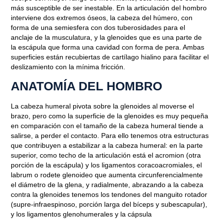
más susceptible de ser inestable. En la articulación del hombro
interviene dos extremos óseos, la cabeza del húmero, con
forma de una semiesfera con dos tuberosidades para el
anclaje de la musculatura, y la glenoides que es una parte de
la escápula que forma una cavidad con forma de pera. Ambas
superficies están recubiertas de cartílago hialino para facilitar el
deslizamiento con la mínima fricción.
ANATOMÍA DEL HOMBRO
La cabeza humeral pivota sobre la glenoides al moverse el
brazo, pero como la superficie de la glenoides es muy pequeña
en comparación con el tamaño de la
cabeza humeral
tiende a
salirse, a perder el contacto. Para ello tenemos otra estructuras
que contribuyen a estabilizar a la cabeza humeral: en la parte
superior, como techo de la articulación está el acromion (otra
porción de la escápula) y los ligamentos coracoacromiales, el
labrum o rodete glenoideo que aumenta circunferencialmente
el diámetro de la glena, y radialmente, abrazando a la cabeza
contra la glenoides tenemos los tendones del manguito rotador
(supre-infraespinoso, porción larga del bíceps y subescapular),
y los ligamentos glenohumerales y la cápsula