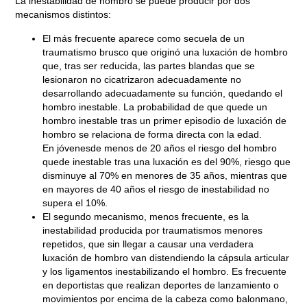
La inestabilidad de hombro se puede producir por
dos
mecanismos distintos
:
Blog
El más frecuente aparece como secuela de un
traumatismo brusco que originó una luxación de hombro
TRATAMIENTO DE LA
que, tras ser reducida, las partes blandas que se
LUXACIÓN Y LA
lesionaron no cicatrizaron adecuadamente no
desarrollando adecuadamente su función, quedando el
INESTABILIDAD DE HOMBRO
hombro inestable. La probabilidad de que quede un
hombro inestable tras un primer episodio de luxación de
Septiembre 18, 2018
hombro se relaciona de forma directa con la edad.
En
jóvenes
de menos de 20 años el riesgo del hombro
quede inestable tras una luxación es del 90%, riesgo que
disminuye al 70% en
menores de 35 años,
mientras que
en
mayores de 40 años
el riesgo de inestabilidad no
supera el 10%.
El segundo mecanismo, menos frecuente, es la
inestabilidad producida por traumatismos menores
repetidos, que sin llegar a causar una verdadera
luxación de hombro van distendiendo la cápsula articular
y los ligamentos inestabilizando el hombro. Es
frecuente
en deportistas
que realizan deportes de lanzamiento o
movimientos por encima de la cabeza como balonmano,