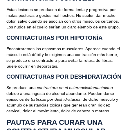
Estas lesiones se producen
de forma lenta y progresiva por
malas posturas o gestos mal hechos
. No suelen dar mucho
dolor, salvo cuando se asocian con otros músculos cercanos.
Blog
Los nudos en el cuello serían un claro ejemplo de este grupo.
CONTRACTURAS POR HIPOTONÍA
CÓMO PREVENIR Y CURAR UNA
CONTRACTURA MUSCULAR
Encontraremos los espasmos musculares. Aparece cuando
el
músculo está débil y le exigimos una contracción más fuerte
,
se produce una contractura para evitar la rotura de fibras.
Junio 21, 2018
Suele ocurrir en deportistas.
CONTRACTURAS POR DESHIDRATACIÓN
Se produce una
contractura en el esternocleidomastoideo
debido a una ingesta de alcohol abundante. Pueden darse
episodios de
tortícolis por deshidratación
de dicho músculo y
acumulo de sustancias tóxicas que generan gran rigidez
cervical, dolor al movimiento, dolor de cabeza o mareos.
PAUTAS PARA CURAR UNA