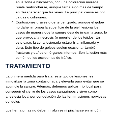
en la zona e hinchazón, con una coloración morada.
Suele reabsorberse, aunque tarda algo más de tiempo
en desaparecer que las leves. La principal causa es por
caídas o colisiones.
Contusiones graves o de tercer grado
: aunque el golpe
no dañe ni rompa la superficie de la piel, lesiona los
vasos de manera que la sangre deja de irrigar la zona, lo
que provoca la necrosis (o muerte) de los tejidos. En
este caso, la zona lesionada estará fría, inflamada y
dura. Este tipo de golpes suelen ocasionar también
Blog
fracturas y daños en órganos internos. Son la lesión más
común de los accidentes de tráfico.
CÓMO TRATAR LAS
TRATAMIENTO
CONTUSIONES
La primera medida para tratar este tipo de lesiones, es
Mayo 26, 2022
inmovilizar la zona contusionada y elevarla para evitar que se
acumule la sangre. Además, debemos aplicar frío local para
conseguir el cierre de los vasos sanguíneos y sirve como
anestesia local por congelación de las terminaciones nerviosas
del dolor.
Los hematomas no deben ni abrirse ni pincharse en ningún