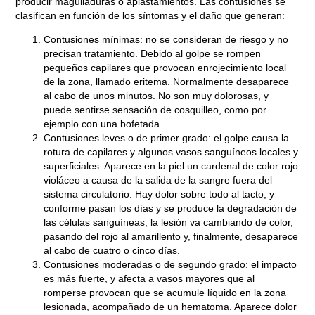
producir magulladuras o aplastamientos. Las contusiones se
clasifican en función de los síntomas y el daño que generan:
Contusiones mínimas
: no se consideran de riesgo y no
precisan tratamiento. Debido al golpe se rompen
pequeños capilares que provocan enrojecimiento local
de la zona, llamado
eritema
. Normalmente desaparece
al cabo de unos minutos. No son muy dolorosas, y
puede sentirse sensación de cosquilleo, como por
ejemplo con una bofetada.
Contusiones leves o de primer grado
: el golpe causa la
rotura de capilares y algunos vasos sanguíneos locales y
superficiales. Aparece en la piel un cardenal de color rojo
violáceo a causa de la salida de la sangre fuera del
sistema circulatorio. Hay dolor sobre todo al tacto, y
conforme pasan los días y se produce la degradación de
las células sanguíneas, la lesión va cambiando de color,
pasando del rojo al amarillento y, finalmente, desaparece
al cabo de cuatro o cinco días.
Contusiones moderadas o de segundo grado
: el impacto
es más fuerte, y afecta a vasos mayores que al
romperse provocan que se acumule líquido en la zona
lesionada, acompañado de un hematoma. Aparece dolor