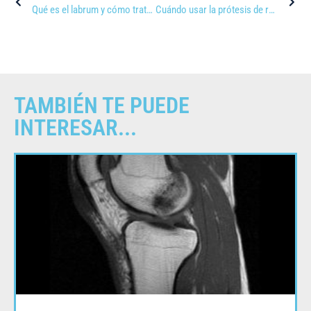
Qué es el labrum y cómo tratar su rotura
Cuándo usar la prótesis de rodilla
TAMBIÉN TE PUEDE
INTERESAR...