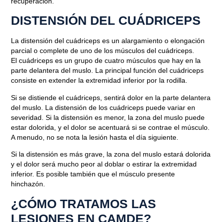
LESIONES DEL CUÁDRICEPS
recuperación.
DISTENSIÓN DEL CUÁDRICEPS
Septiembre 16, 2021
La
distensión del cuádriceps
es un alargamiento o elongación
parcial o complete de uno de los músculos del cuádriceps.
El cuádriceps es un grupo de cuatro músculos que hay en la
parte delantera del muslo. La principal función del cuádriceps
consiste en extender la extremidad inferior por la rodilla.
Si se distiende el cuádriceps, sentirá dolor en la parte delantera
del muslo. La distensión de los cuádriceps puede variar en
severidad. Si la distensión es menor, la zona del muslo puede
estar dolorida, y el dolor se acentuará si se contrae el músculo.
A menudo, no se nota la lesión hasta el día siguiente.
Si la distensión es más grave, la zona del muslo estará dolorida
y el dolor será mucho peor al doblar o estirar la extremidad
inferior. Es posible también que el músculo presente
hinchazón.
¿CÓMO TRATAMOS LAS
LESIONES EN CAMDE?