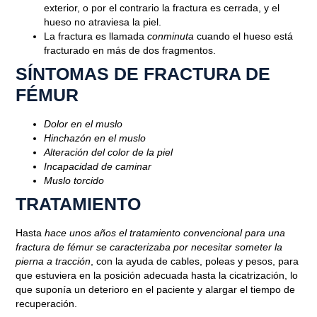
exterior, o por el contrario la fractura es cerrada, y el
hueso no atraviesa la piel.
La fractura es llamada
conminuta
cuando el hueso está
fracturado en más de dos fragmentos.
SÍNTOMAS DE FRACTURA DE
FÉMUR
Dolor en el muslo
Hinchazón en el muslo
Blog
Alteración del color de la piel
FRACTURA DE FÉMUR: CAUSAS
Incapacidad de caminar
Muslo torcido
Y TRATAMIENTO
TRATAMIENTO
Septiembre 13, 2019
Hasta
hace unos años el tratamiento convencional para una
fractura de fémur se caracterizaba por necesitar someter la
pierna a tracción
, con la ayuda de cables, poleas y pesos, para
que estuviera en la posición adecuada hasta la cicatrización, lo
que suponía un deterioro en el paciente y alargar el tiempo de
recuperación.