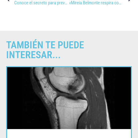
Conoce el secreto para prevenir el tirón muscular
«Mireia Belmonte respira conectada al tubo de escape del Hyundai NEXO» en Control Publicidad
TAMBIÉN TE PUEDE
INTERESAR...