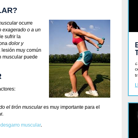
LAR?
muscular
ocurre
o exagerado o a un
 sufrir la
siona
dolor y
a lesión muy común
ón muscular puede
¿
c
R
t
L
ctores:
Blog
CRETO PARA PREV
o el tirón muscular
es muy importante para el
r.
MUSCULAR
l
desgarro muscular
.