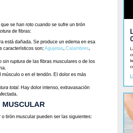
Septiembre 6, 2019
 que se han roto cuando se sufre un tirón
rotura
de fibras:
fibra está dañada. Se produce un edema en esa
 característicos son;
Agujetas
,
Calambres
,
L
c
l
o sin ruptura
de las fibras musculares o de los
c
na.
l músculo o en el tendón. El dolor es más
L
ura total.
Hay dolor intenso, extravasación
afectada.
N MUSCULAR
 o tirón muscular pueden ser las siguientes: