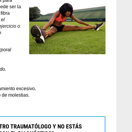
s para
ede ser la
fibra
 el
jercicio o
n
rporal
do.
miento excesivo.
o de molestias.
OTRO TRAUMATÓLOGO Y NO ESTÁS