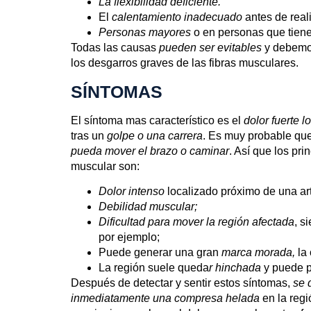
La flexibilidad deficiente.
El
calentamiento inadecuado
antes de reali
Personas mayores
o en personas que tiene
Todas las causas
pueden ser evitables
y debemo
los desgarros graves de las fibras musculares.
SÍNTOMAS
El síntoma mas característico es el
dolor fuerte l
tras un
golpe o una carrera
. Es muy probable qu
pueda mover el brazo o caminar
. Así que los pr
muscular son:
Dolor intenso
localizado próximo de una art
Debilidad muscular;
Dificultad para mover la región afectada
, s
por ejemplo;
Puede generar una gran
marca morada,
la 
La región suele queda
r hinchada
y puede p
Después de detectar y sentir estos síntomas,
se d
inmediatamente una compresa helada
en la regi