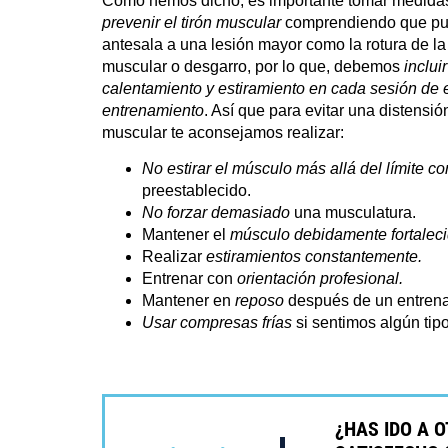
Como hemos dicho, es importante tomar medida
prevenir el tirón muscular
comprendiendo que pu
antesala a una lesión mayor como la rotura de la 
muscular o desgarro, por lo que, debemos
incluir
calentamiento y estiramiento en cada sesión de e
entrenamiento
. Así que para evitar una distensió
muscular te aconsejamos realizar:
No estirar el músculo más allá del límite co
preestablecido.
No forzar demasiado
una musculatura.
Mantener el
músculo debidamente fortaleci
Realizar
estiramientos constantemente.
Entrenar con
orientación profesional.
Mantener en
reposo
después de un entrena
Usar compresas frías
si sentimos algún tip
¿HAS IDO A 