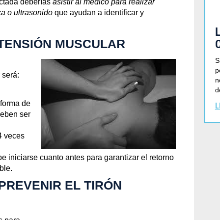
ectada deberías
asistir al médico para realizar
 o ultrasonido
que ayudan a identificar y
STENSIÓN MUSCULAR
S
p
 será:
n
d
 forma de
L
deben ser
 4 veces
be iniciarse cuanto antes para garantizar el retorno
ble.
REVENIR EL TIRÓN