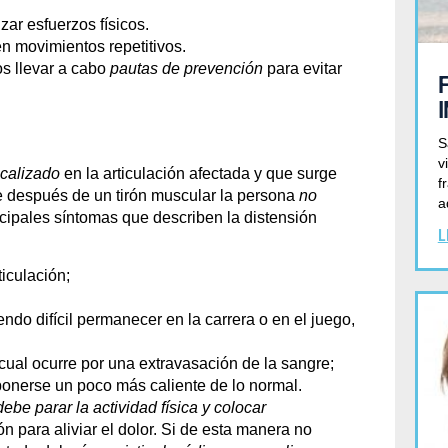
zar esfuerzos físicos.
n movimientos repetitivos.
s llevar a cabo
pautas de prevención
para evitar
S
v
ocalizado
en la articulación afectada y que surge
f
e después de un tirón muscular la persona
no
a
incipales síntomas que describen la distensión
L
iculación;
iendo difícil permanecer en la carrera o en el juego,
cual ocurre por una extravasación de la sangre;
onerse un poco más caliente de lo normal.
ebe parar la actividad física y colocar
ón para aliviar el dolor. Si de esta manera no