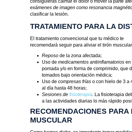
consiguieras calmar el dolor o mover la parte af
exámenes de imagen como resonancia magnética
clasificar la lesión.
TRATAMIENTO PARA LA DI
El tratamiento convencional que tu médico te
recomendará seguir para aliviar el tirón muscular
Reposo
de la zona afectada;
Uso de
medicamentos antiinflamatorios
en
pomada y/o en forma de comprimido, que 
tomados bajo orientación médica;
Uso de
compresas frías
o con hielo de 3 a
al día hasta 48 horas;
S
esiones de
fisioterapia
.
La fisioterapia de
a las actividades diarias lo más rápido posi
RECOMENDACIONES PARA P
MUSCULAR