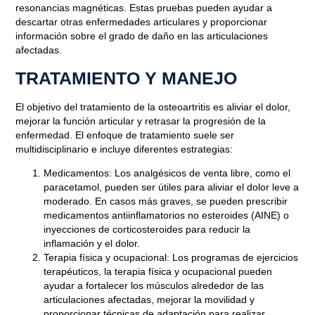
PERO DEBILITANTE
resonancias magnéticas. Estas pruebas pueden ayudar a
descartar otras enfermedades articulares y proporcionar
información sobre el grado de daño en las articulaciones
Junio 22, 2023
afectadas.
TRATAMIENTO Y MANEJO
El objetivo del tratamiento de la osteoartritis es aliviar el dolor,
mejorar la función articular y retrasar la progresión de la
enfermedad. El enfoque de tratamiento suele ser
multidisciplinario e incluye diferentes estrategias:
Medicamentos
: Los analgésicos de venta libre, como el
paracetamol, pueden ser útiles para aliviar el dolor leve a
moderado. En casos más graves, se pueden prescribir
medicamentos antiinflamatorios no esteroides (AINE) o
inyecciones de corticosteroides para reducir la
inflamación y el dolor.
Terapia física y ocupacional
: Los programas de ejercicios
terapéuticos, la terapia física y ocupacional pueden
ayudar a fortalecer los músculos alrededor de las
articulaciones afectadas, mejorar la movilidad y
proporcionar técnicas de adaptación para realizar