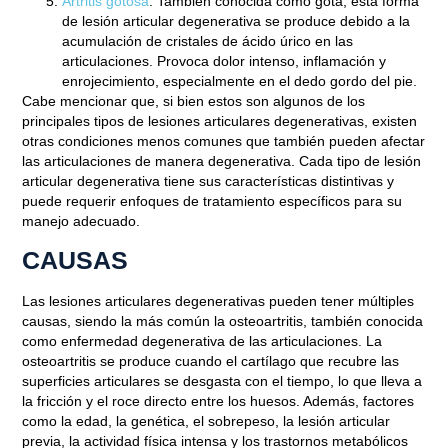
Artritis gotosa
: También conocida como gota, esta forma
de lesión articular degenerativa se produce debido a la
Blog
acumulación de cristales de ácido úrico en las
CAUSAS, SÍNTOMAS Y
articulaciones. Provoca dolor intenso, inflamación y
enrojecimiento, especialmente en el dedo gordo del pie.
TRATAMIENTOS DE LAS
Cabe mencionar que, si bien estos son algunos de los
LESIONES ARTICULARES
principales tipos de lesiones articulares degenerativas, existen
otras condiciones menos comunes que también pueden afectar
DEGENERATIVAS
las articulaciones de manera degenerativa. Cada tipo de lesión
articular degenerativa tiene sus características distintivas y
puede requerir enfoques de tratamiento específicos para su
Junio 15, 2023
manejo adecuado.
CAUSAS
Las lesiones articulares degenerativas pueden tener múltiples
causas, siendo la más común la osteoartritis, también conocida
como enfermedad degenerativa de las articulaciones. La
osteoartritis se produce cuando el cartílago que recubre las
superficies articulares se desgasta con el tiempo, lo que lleva a
la fricción y el roce directo entre los huesos. Además, factores
como la edad, la genética, el sobrepeso, la lesión articular
previa, la actividad física intensa y los trastornos metabólicos