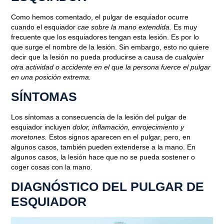
Como hemos comentado, el pulgar de esquiador ocurre
cuando el esquiador
cae sobre la mano extendida.
Es muy
frecuente que los esquiadores tengan esta lesión. Es por lo
que surge el nombre de la lesión. Sin embargo, esto no quiere
decir que la lesión no pueda producirse a causa de
cualquier
otra actividad o accidente en el que la persona fuerce el pulgar
en una posición extrema.
Blog
SÍNTOMAS
PULGAR DE ESQUIADOR:
Los síntomas a consecuencia de la lesión del pulgar de
CONSEJOS PARA ALIVIAR EL
esquiador incluyen
dolor, inflamación, enrojecimiento y
moretones.
Estos signos aparecen en el pulgar, pero, en
DOLOR
algunos casos, también pueden extenderse a la mano. En
algunos casos, la lesión hace que no se pueda sostener o
Octubre 17, 2020
coger cosas con la mano.
DIAGNÓSTICO DEL PULGAR DE
ESQUIADOR