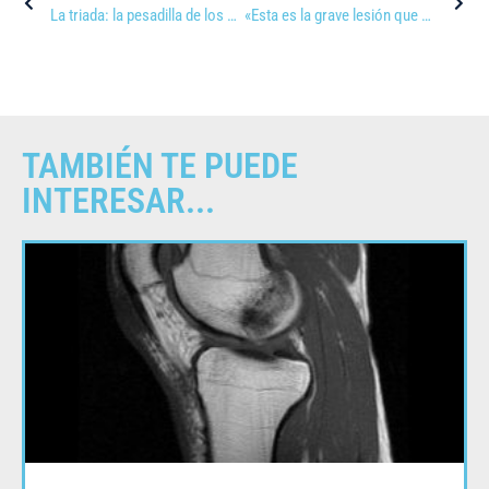
La triada: la pesadilla de los deportistas
«Esta es la grave lesión que padece Pau Gasol y que puede apartarle para siempre del baloncesto» vía Cope
TAMBIÉN TE PUEDE
INTERESAR...