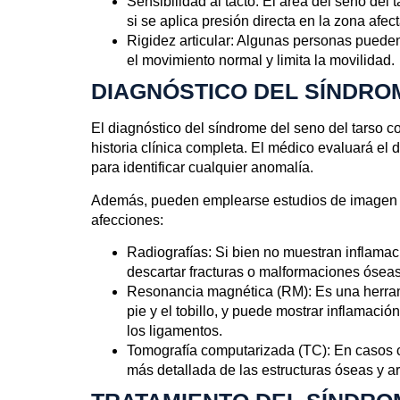
Sensibilidad al tacto
: El área del seno del 
si se aplica presión directa en la zona afec
Rigidez articular
: Algunas personas pueden e
el movimiento normal y limita la movilidad.
DIAGNÓSTICO DEL SÍNDRO
El diagnóstico del síndrome del seno del tarso 
historia clínica completa. El médico evaluará el do
para identificar cualquier anomalía.
Además, pueden emplearse estudios de imagen pa
afecciones:
Radiografías
: Si bien no muestran inflamac
descartar fracturas o malformaciones óseas
Resonancia magnética (RM)
: Es una herra
pie y el tobillo, y puede mostrar inflamació
los ligamentos.
Tomografía computarizada (TC)
: En casos 
más detallada de las estructuras óseas y ar