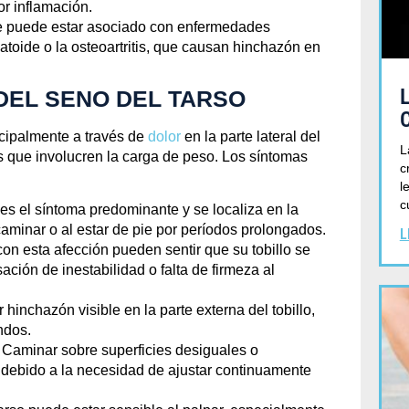
Y TRATAMIENTO
or inflamación.
me puede estar asociado con enfermedades
matoide o la osteoartritis, que causan hinchazón en
Septiembre 13, 2024
DEL SENO DEL TARSO
ncipalmente a través de
dolor
en la parte lateral del
L
es que involucren la carga de peso. Los síntomas
c
l
c
r es el síntoma predominante y se localiza en la
 caminar o al estar de pie por períodos prolongados.
L
con esta afección pueden sentir que su tobillo se
ación de inestabilidad o falta de firmeza al
hinchazón visible en la parte externa del tobillo,
ndos.
: Caminar sobre superficies desiguales o
 debido a la necesidad de ajustar continuamente