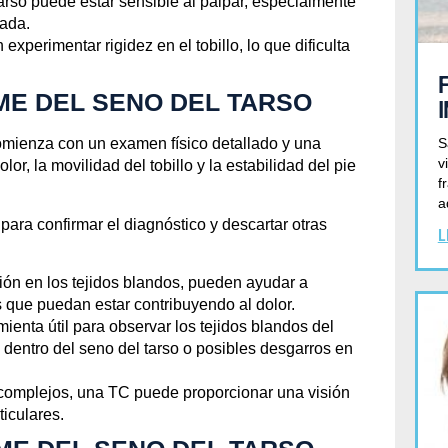
tarso puede estar sensible al palpar, especialmente
tada.
xperimentar rigidez en el tobillo, lo que dificulta
ME DEL SENO DEL TARSO
S
comienza con un examen físico detallado y una
v
lor, la movilidad del tobillo y la estabilidad del pie
f
a
ra confirmar el diagnóstico y descartar otras
L
ión en los tejidos blandos, pueden ayudar a
 que puedan estar contribuyendo al dolor.
mienta útil para observar los tejidos blandos del
n dentro del seno del tarso o posibles desgarros en
complejos, una TC puede proporcionar una visión
ticulares.