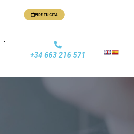
PIDE TU CITA
S
+34 663 216 571