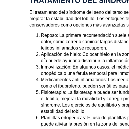
TRATAMIENTO DEL SÍNDRO
El tratamiento del síndrome del seno del tarso se 
mejorar la estabilidad del tobillo. Los enfoques t
conservadores como opciones más avanzadas si 
Reposo
: La primera recomendación suele se
dolor, como correr o caminar largas distanc
tejidos inflamados se recuperen.
Aplicación de hielo
: Colocar hielo en la z
día puede ayudar a disminuir la inflamación y
Inmovilización
: En algunos casos, el médi
ortopédica o una férula temporal para inmovili
Medicamentos antiinflamatorios
: Los medic
como el ibuprofeno, pueden ser útiles para r
Fisioterapia
: La fisioterapia puede ser fun
el tobillo, mejorar la movilidad y corregir
síndrome. Los ejercicios de equilibrio y p
estabilidad del tobillo.
Plantillas ortopédicas
: El uso de plantilla
puede aliviar la presión en la zona del sen