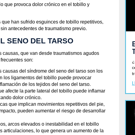
lo que provoca dolor crónico en el tobillo y
que han sufrido esguinces de tobillo repetitivos,
sin antecedentes de traumatismo previo.
L SENO DEL TARSO
ias causas, que van desde traumatismos agudos
frecuentes son:
¿
c
es causas del síndrome del seno del tarso son los
t
en los ligamentos del tobillo puede provocar
L
inflamación de los tejidos del seno del tarso.
e afecte la parte lateral del tobillo puede inflamar
cando dolor crónico.
Blog
sicas que implican movimientos repetitivos del pie,
 impacto, pueden aumentar el riesgo de desarrollar
ENO DEL TARSO: C
nos, arcos elevados o inestabilidad en el tobillo
as articulaciones, lo que genera un aumento de la