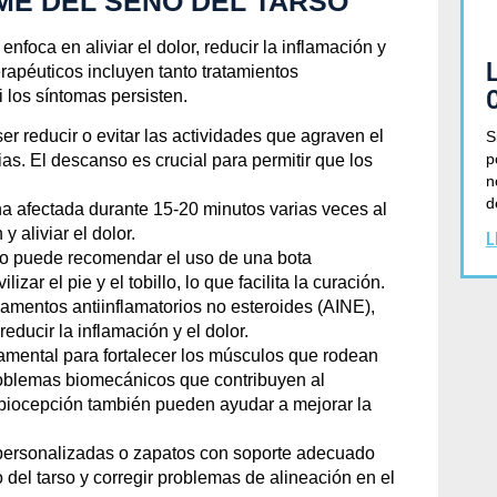
ME DEL SENO DEL TARSO
enfoca en aliviar el dolor, reducir la inflamación y
erapéuticos incluyen tanto tratamientos
los síntomas persisten.
r reducir o evitar las actividades que agraven el
S
p
ias. El descanso es crucial para permitir que los
n
d
ona afectada durante 15-20 minutos varias veces al
 aliviar el dolor.
L
co puede recomendar el uso de una bota
zar el pie y el tobillo, lo que facilita la curación.
amentos antiinflamatorios no esteroides (AINE),
educir la inflamación y el dolor.
damental para fortalecer los músculos que rodean
 problemas biomecánicos que contribuyen al
ropiocepción también pueden ayudar a mejorar la
s personalizadas o zapatos con soporte adecuado
o del tarso y corregir problemas de alineación en el