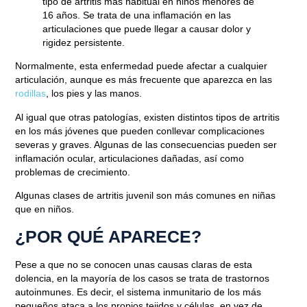
tipo de artritis más habitual en niños menores de
16 años. Se trata de
una inflamación en las
articulaciones
que puede llegar a causar dolor y
rigidez persistente.
Normalmente, esta enfermedad puede afectar a cualquier
articulación, aunque es más frecuente que aparezca en
las
rodillas
, los pies y las manos.
Al igual que otras patologías,
existen distintos tipos
de artritis
en los más jóvenes que pueden conllevar complicaciones
severas y graves. Algunas de las consecuencias pueden ser
inflamación ocular, articulaciones dañadas, así como
problemas de crecimiento.
Algunas clases de artritis juvenil
son más comunes en niñas
que en niños.
¿POR QUÉ APARECE?
Pese a que no se conocen unas causas claras de esta
dolencia, en la mayoría de los casos se trata de
trastornos
autoinmunes.
Es decir,
el sistema inmunitario
de los más
pequeños ataca a los propios tejidos y células, en vez de