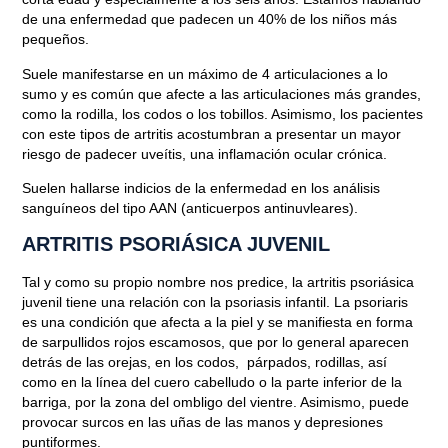
de una enfermedad que padecen
un 40% de los niños más
pequeños
.
Suele manifestarse
en un máximo de 4 articulaciones
a lo
sumo y es común que afecte a las articulaciones más grandes,
como
la rodilla, los codos o los tobillos
. Asimismo, los pacientes
con este tipos de artritis acostumbran a presentar
un mayor
riesgo de padecer uveítis
, una inflamación ocular crónica.
Suelen hallarse indicios de la enfermedad en los
análisis
sanguíneos del tipo AAN
(anticuerpos antinuvleares).
ARTRITIS PSORIÁSICA JUVENIL
Tal y como su propio nombre nos predice,
la artritis psoriásica
juvenil tiene una relación con la psoriasis infantil
. La psoriaris
es una condición que afecta a la piel y se manifiesta en forma
de
sarpullidos rojos escamosos,
que por lo general aparecen
detrás de las orejas, en los codos, párpados, rodillas, así
como en la línea del cuero cabelludo o la parte inferior de la
barriga, por la zona del ombligo del vientre
. Asimismo, puede
provocar
surcos en las uñas de las manos y depresiones
puntiformes
.