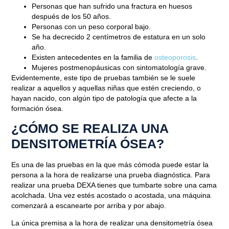
Personas que han sufrido una fractura en huesos
después de los 50 años.
Personas con un peso corporal bajo.
Se ha decrecido 2 centímetros de estatura en un solo
año.
Existen antecedentes en la familia de
osteoporosis
.
Mujeres postmenopáusicas con sintomatología grave.
Evidentemente, este tipo de pruebas también se le suele
realizar a aquellos y aquellas niñas que estén creciendo, o
hayan nacido, con algún tipo de patología que afecte a la
formación ósea.
¿CÓMO SE REALIZA UNA
DENSITOMETRÍA ÓSEA?
Es una de las pruebas en la que más cómoda puede estar la
persona a la hora de realizarse una prueba diagnóstica.
Para
Blog
realizar una prueba DEXA tienes que tumbarte sobre una cama
acolchada
. Una vez estés acostado o acostada, una máquina
CÓMO SE REALIZA UNA
comenzará a escanearte por arriba y por abajo.
DENSITOMETRÍA ÓSEA
La única premisa a la hora de realizar una densitometría ósea