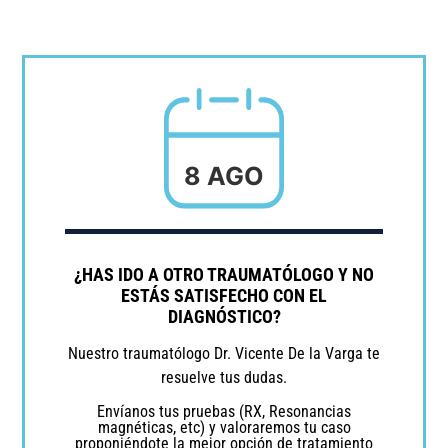
8 AGO
¿HAS IDO A OTRO TRAUMATÓLOGO Y NO
ESTÁS SATISFECHO CON EL
DIAGNÓSTICO?
Blog
Nuestro traumatólogo Dr. Vicente De la Varga te
DIARIO SUR: «LOS 26 MÉDICOS
resuelve tus dudas.
DE PRESTIGIO QUE EJERCEN
Envíanos tus pruebas (RX, Resonancias
magnéticas, etc) y valoraremos tu caso
EN MÁLAGA»
proponiéndote la mejor opción de tratamiento