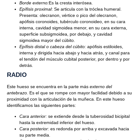
Borde externo:
Es la cresta interósea.
Epífisis proximal
: Se articula con la tróclea humeral.
Presenta: olecranon, vértice o pico del olecranon,
apófisis coronoides, tubérculo coronoideo, en su cara
interna, cavidad sigmoidea menor, en su cara externa,
superficie subsigmoidea, por debajo, y cavidad
sigmoidea mayor del cúbito.
Epífisis distal o cabeza del cúbito:
apófisis estiloides,
interna y dirigida hacia abajo y hacia atrás, y canal para
el tendón del músculo cubital posterior, por dentro y por
detrás.
RADIO
Este hueso se encuentra en la parte más
externo del
antebrazo.
Es el que se rompe con mayor facilidad debido a su
proximidad con la articulación de la muñeca. En este hueso
identificamos las siguientes partes:
Cara anterior:
se extiende desde la tuberosidad bicipital
hasta la extremidad inferior del hueso.
Cara posterior:
es redonda por arriba y excavada hacia
su parte media.
Blog