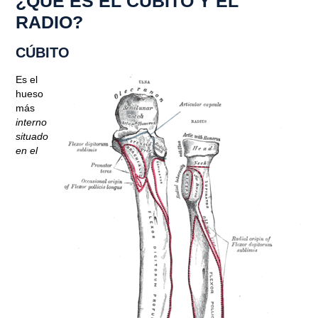
¿QUÉ ES EL CÚBITO Y EL
RADIO?
CÚBITO
Es el
hueso
más
i
nterno
situado
en el