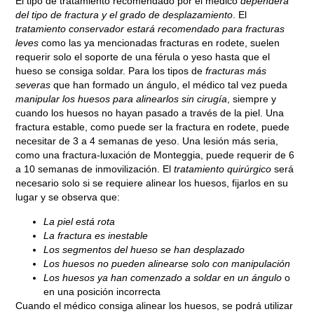
El tipo de tratamiento recomendado por el médico
dependerá
del tipo de fractura y el grado de desplazamiento
. El
tratamiento conservador estará recomendado para fracturas
leves
como las ya mencionadas fracturas en rodete, suelen
requerir solo el soporte de una férula o yeso hasta que el
hueso se consiga soldar. Para los tipos de
fracturas más
severas
que han formado un ángulo, el médico tal vez pueda
manipular los huesos para alinearlos sin cirugía
, siempre y
cuando los huesos no hayan pasado a través de la piel. Una
fractura estable, como puede ser la fractura en rodete, puede
necesitar de 3 a 4 semanas de yeso. Una lesión más seria,
como una fractura-luxación de Monteggia, puede requerir de 6
a 10 semanas de inmovilización. El
tratamiento quirúrgico
será
necesario solo si se requiere alinear los huesos, fijarlos en su
lugar y se observa que:
La piel está rota
La fractura es inestable
Los segmentos del hueso se han desplazado
Los huesos no pueden alinearse solo con manipulación
Los huesos ya han comenzado a soldar en un ángulo
o
en una posición incorrecta
Cuando el médico consiga alinear los huesos, se podrá utilizar