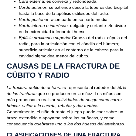
Cara externa:
es convexa y redondeada.
FRACTURA DE CÚBITO Y
Borde anterior:
se extiende desde la tuberosidad bicipital
hasta la base de la apófisis estiloides del radio.
RADIO: SÍNTOMAS Y
Borde posterior:
acentuado en su parte media.
TRATAMIENTO
Borde interno o interóseo:
delgado y cortante. Se divide
en la extremidad inferior del hueso.
Epífisis proximal o superior:
Cabeza del radio: cúpula del
Julio 26, 2019
radio, para la articulación con el cóndilo del húmero;
superficie articular en el contorno de la cabeza para la
cavidad sigmoidea menor del cúbito.
CAUSAS DE LA FRACTURA DE
CÚBITO Y RADIO
La fractura doble de antebrazo
representa al rededor del
50%
de las fracturas
que se producen en la niñez. Los niños son
más propensos a realizar
actividades de riesgo como correr,
brincar, saltar a la cuerda, rebotar y dar tumbos.
Generalmente, el niño durante el juego puede caer sobre un
brazo extendido o apoyarse sobre las muñecas, y como
consecuencia
quebrarse uno o los dos huesos del antebrazo.
CLASIFICACIONES DE UNA FRACTURA