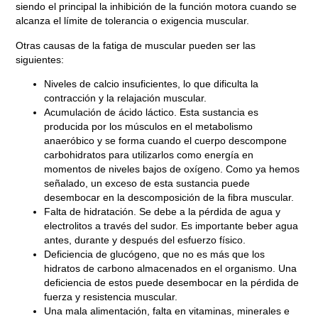
siendo el principal la inhibición de la función motora cuando se
Blog
alcanza el límite de tolerancia o exigencia muscular.
POR QUÉ SE PRODUCE LA
Otras causas de la fatiga de muscular pueden ser las
FATIGA MUSCULAR
siguientes:
Niveles de calcio insuficientes,
lo que dificulta la
Agosto 26, 2021
contracción y la relajación muscular.
Acumulación de ácido láctico.
Esta sustancia es
producida por los músculos en el metabolismo
anaeróbico y se forma cuando el cuerpo descompone
carbohidratos para utilizarlos como energía en
momentos de niveles bajos de oxígeno. Como ya hemos
señalado, un exceso de esta sustancia puede
desembocar en la descomposición de la fibra muscular.
Falta de hidratación
. Se debe a la pérdida de agua y
electrolitos a través del sudor. Es importante beber agua
antes, durante y después del esfuerzo físico.
Deficiencia de glucógeno
, que no es más que los
hidratos de carbono almacenados en el organismo. Una
deficiencia de estos puede desembocar en la pérdida de
fuerza y resistencia muscular.
Una mala alimentación
, falta en vitaminas, minerales e