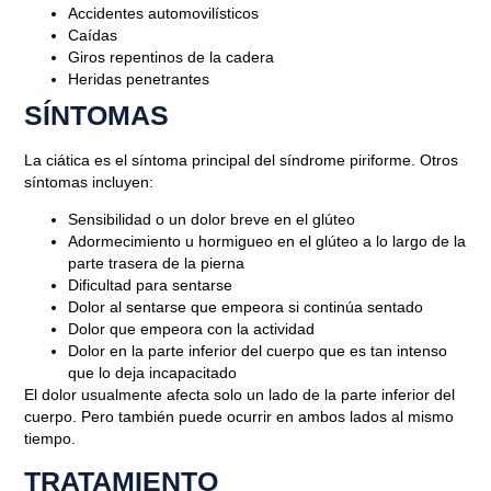
Accidentes automovilísticos
Caídas
Giros repentinos de la cadera
Heridas penetrantes
SÍNTOMAS
La ciática es el síntoma principal del síndrome piriforme. Otros
síntomas incluyen:
Sensibilidad o un dolor breve en el glúteo
Adormecimiento u hormigueo en el glúteo a lo largo de la
parte trasera de la pierna
Dificultad para sentarse
Dolor al sentarse que empeora si continúa sentado
Dolor que empeora con la actividad
Blog
Dolor en la parte inferior del cuerpo que es tan intenso
QUÉ ES EL SÍNDROME
que lo deja incapacitado
El dolor usualmente afecta solo un lado de la parte inferior del
PIRIFORME
cuerpo. Pero también puede ocurrir en ambos lados al mismo
tiempo.
Mayo 6, 2022
TRATAMIENTO