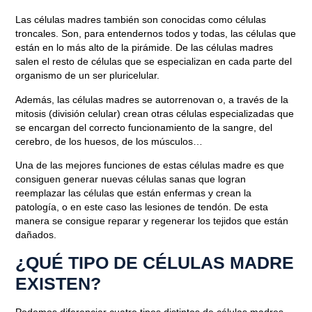
Las células madres también son conocidas como células
troncales
. Son, para entendernos todos y todas, las células que
están en lo más alto de la pirámide.
De las células madres
salen el resto de células que se especializan
en cada parte del
organismo de un ser pluricelular.
Además,
las células madres se autorrenovan o, a través de la
mitosis (división celular) crean otras células especializadas
que
se encargan del correcto funcionamiento de la sangre, del
cerebro, de los huesos, de los músculos…
Una de las mejores funciones de estas células madre es que
consiguen generar nuevas células sanas que logran
reemplazar las células que están enfermas
y crean la
patología, o en este caso las lesiones de tendón. De esta
manera
se consigue reparar y regenerar los tejidos
que
están
dañados
.
Blog
¿QUÉ TIPO DE CÉLULAS MADRE
CAMDE: PIONEROS EN
EXISTEN?
MEDICINA REGENERATIVA
Podemos diferenciar
cuatro tipos distintos de células madres