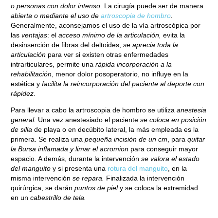
o personas con dolor intenso
. La cirugía puede ser de manera
abierta o mediante el uso de
artroscopia de hombro
.
Generalmente, aconsejamos el uso de la vía artroscópica por
las
ventajas
: el
acceso mínimo de la articulación,
evita la
desinserción de fibras del deltoides,
se aprecia toda la
articulación
para ver si existen otras enfermedades
intrarticulares, permite una
rápida incorporación a la
rehabilitación
, menor dolor posoperatorio, no influye en la
estética y
facilita la reincorporación del paciente al deporte con
rápidez.
Para llevar a cabo la artroscopia de hombro se utiliza
anestesia
general.
Una vez anestesiado el paciente
se coloca en posición
de silla
de playa o en decúbito lateral, la más empleada es la
primera. Se realiza una
pequeña incisión de un cm
, para
quitar
la Bursa inflamada y limar el acromion
para conseguir mayor
espacio. A demás, durante la intervención
se valora el estado
del manguito
y si presenta una
rotura del manguito
, en la
misma intervención
se repara.
Finalizada la intervención
quirúrgica, se darán
puntos de piel
y se coloca la extremidad
en un
cabestrillo de tela.