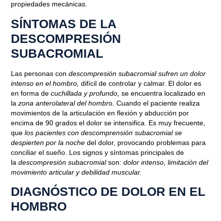
propiedades mecánicas.
SÍNTOMAS DE LA
DESCOMPRESIÓN
SUBACROMIAL
Blog
¿QUÉ CAUSA LA
Las personas con
descompresión subacromial sufren un dolor
intenso en el hombro,
difícil de controlar y calmar. El dolor es
DESCOMPRESIÓN
en forma de
cuchillada y profundo,
se encuentra localizado en
SUBACROMIAL?
la
zona anterolateral del hombr
o. Cuando el paciente realiza
movimientos de la articulación en flexión y abducción por
encima de 90 grados el dolor se intensifica. Es muy frecuente,
Junio 17, 2020
que
los pacientes con descomprensión subacromial se
despierten por la noche
del dolor, provocando problemas para
conciliar el sueño. Los signos y síntomas principales de
la
descompresión subacromial
son:
dolor intenso, limitación del
movimiento articular y debilidad muscular.
DIAGNÓSTICO DE DOLOR EN EL
HOMBRO