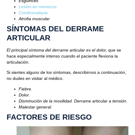
Esguinces
Lesión en meniscos
Condromalacia
Atrofia muscular
SÍNTOMAS DEL DERRAME
ARTICULAR
Blog
El principal síntoma del derrame articular es el dolor,
que se
hace especialmente intenso cuando el paciente flexiona la
¿CÓMO PODEMOS TRATAR UN
articulación.
DERRAME ARTICULAR?
Si sientes alguno de los síntomas, describirnos a continuación,
no dudes en visitar al médico.
Agosto 12, 2020
Fiebre.
Dolor.
Disminución de la movilidad. Derrame articular a tensión.
Malestar general.
FACTORES DE RIESGO