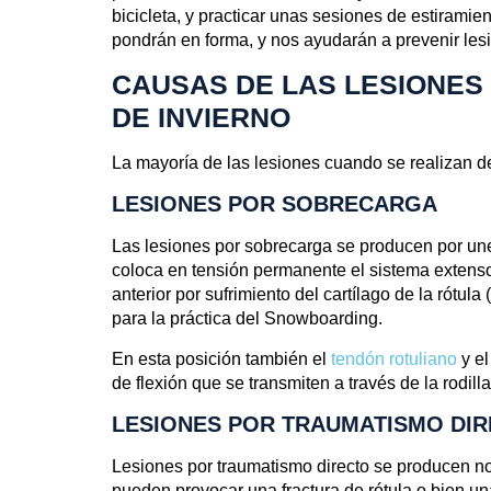
bicicleta, y practicar unas sesiones de estiramie
pondrán en forma, y nos ayudarán a prevenir les
CAUSAS DE LAS LESIONES
DE INVIERNO
LESIONES DE ROD
La mayoría de las lesiones cuando se realizan de
LESIONES POR SOBRECARGA
Las lesiones por sobrecarga se producen por une 
coloca en tensión permanente el sistema extenso
anterior por sufrimiento del cartílago de la rótula (
para la práctica del Snowboarding.
En esta posición también el
tendón rotuliano
y e
de flexión que se transmiten a través de la rodilla
LESIONES POR TRAUMATISMO DI
Lesiones por traumatismo directo se producen nor
pueden provocar una
fractura de rótula
o bien un