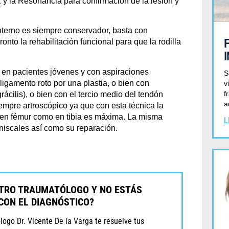
 y la Resonancia para confirmación de la lesión y
 interno es siempre conservador, basta con
ronto la rehabilitación funcional para que la rodilla
o en pacientes jóvenes y con aspiraciones
S
ligamento roto por una plastia, o bien con
v
f
rácilis), o bien con el tercio medio del tendón
a
iempre artroscópico ya que con esta técnica la
to en fémur como en tibia es máxima. La misma
L
niscales así como su reparación.
OTRO TRAUMATÓLOGO Y NO ESTÁS
CON EL DIAGNÓSTICO?
ogo Dr. Vicente De la Varga te resuelve tus