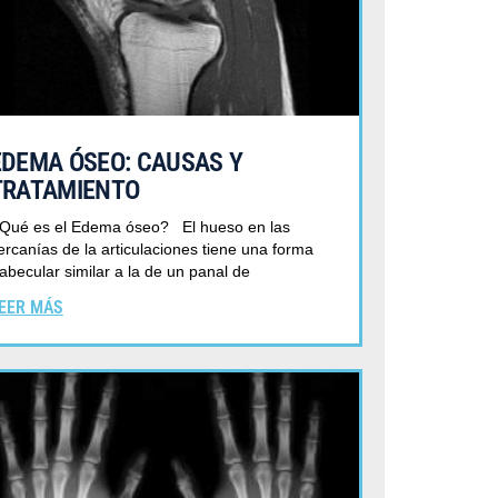
RTES DE INVIERNO
EDEMA ÓSEO: CAUSAS Y
TRATAMIENTO
Qué es el Edema óseo? El hueso en las
ercanías de la articulaciones tiene una forma
rabecular similar a la de un panal de
EER MÁS