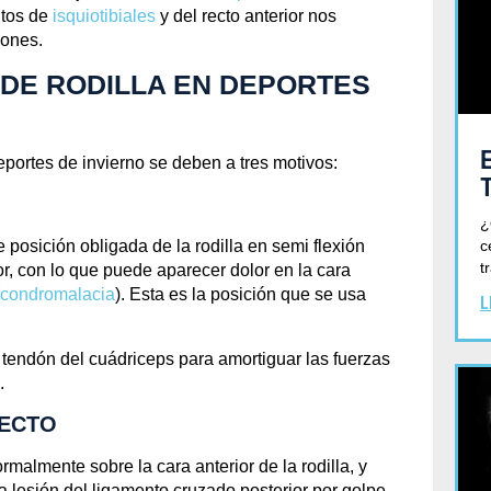
ntos de
isquiotibiales
y del recto anterior nos
iones.
 DE RODILLA EN DEPORTES
Blog
ILLA EN LOS DEPO
portes de invierno se deben a tres motivos:
¿
c
posición obligada de la rodilla en semi flexión
Diciembre 30, 2022
t
r, con lo que puede aparecer dolor en la cara
condromalacia
). Esta es la posición que se usa
L
l
tendón del cuádriceps
para amortiguar las fuerzas
.
RECTO
malmente sobre la cara anterior de la rodilla, y
a lesión del
ligamento cruzado posterior
por golpe