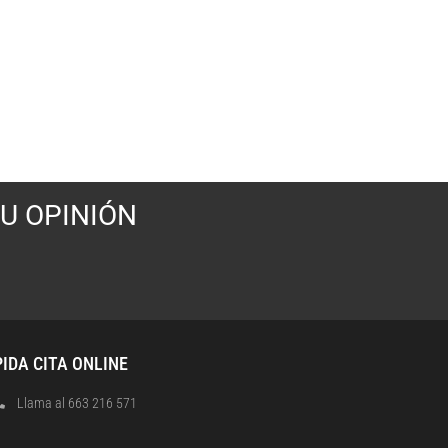
U OPINIÓN
PIDA CITA ONLINE
Llama al 663 216 571