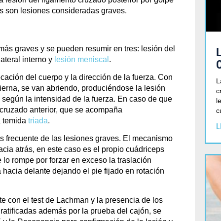
bas son lesiones consideradas graves.
más graves y se pueden resumir en tres: lesión del
lateral interno y
lesión meniscal
.
cación del cuerpo y la dirección de la fuerza. Con
L
ierna, se van abriendo, produciéndose la lesión
c
s según la intensidad de la fuerza. En caso de que
l
o cruzado anterior, que se acompaña
c
a temida
triada
.
L
ás frecuente de las lesiones graves. El mecanismo
cia atrás, en este caso es el propio cuádriceps
 lo rompe por forzar en exceso la traslación
a hacia delante dejando el pie fijado en rotación
te con el
test de Lachman
y la presencia de los
ratificadas además por la
prueba del cajón
, se